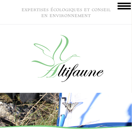
expertises écologiques et conseil
en environnement