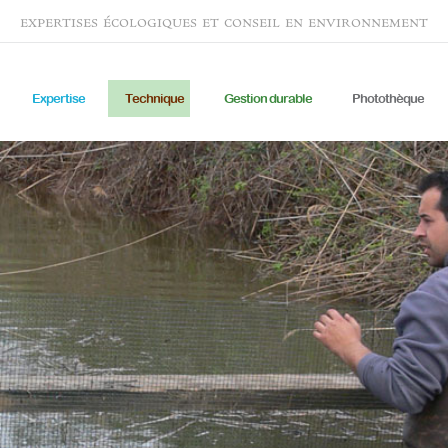
expertises écologiques et conseil en environnement
Expertise
Technique
Gestion durable
Photothèque