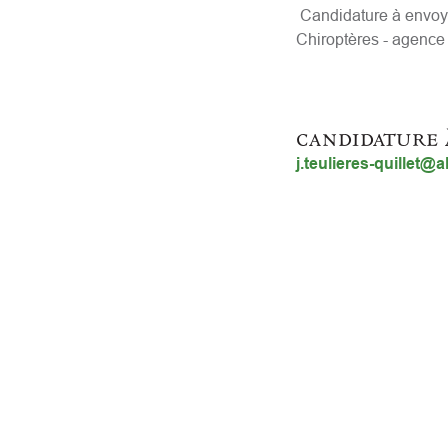
Candidature à envoyer
Chiroptères - agence
candidature 
j.teulieres-quillet@al