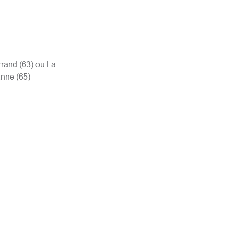
rrand (63) ou La
anne (65)