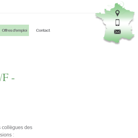
Offres d'emploi
Contact
/F -
s collègues des
sions :