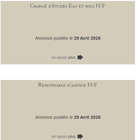
Chargé d'études Eau et sols H/F
Annonce publiée le
29 Avril 2026
en savoir
plus
Responsable d'agence H/F
Annonce publiée le
29 Avril 2026
en savoir
plus