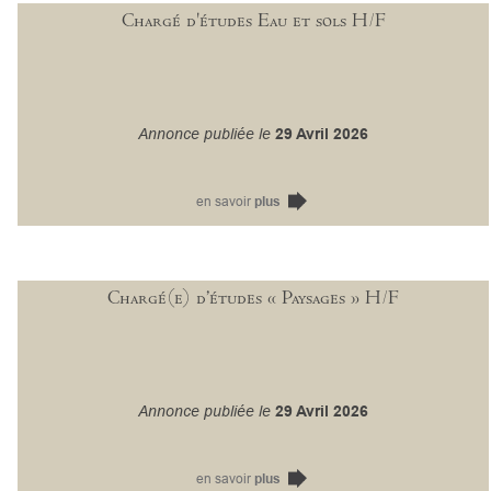
Chargé d'études Eau et sols H/F
Annonce publiée le
29 Avril 2026
en savoir
plus
Chargé(e) d’études « Paysages » H/F
Annonce publiée le
29 Avril 2026
en savoir
plus